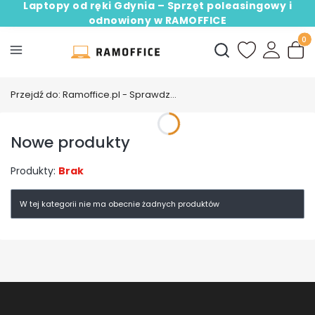
Laptopy od ręki Gdynia – Sprzęt poleasingowy i
odnowiony w RAMOFFICE
Produ
Otwórz wyszukiwark
Przejdź do:
Ramoffice.pl - Sprawdzone laptopy poleasingowe
Nowe produkty
Produkty:
Brak
Lista produktów
W tej kategorii nie ma obecnie żadnych produktów