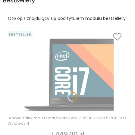
Bestsellery
Oto opis znajdujący się pod tytułem modułu bestsellery
BESTSELLER
Lenovo ThinkPad X1 Carbon 6th Gen i7-8650U 16GB 512GB SSD
Windows 11
1 449,00 zł
Cena