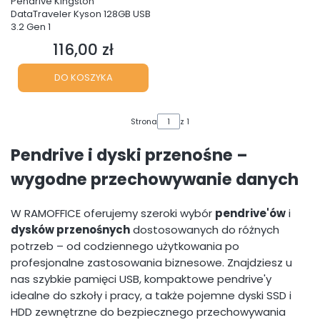
Pendrive Kingston
DataTraveler Kyson 128GB USB
3.2 Gen 1
116,00 zł
Cena
DO KOSZYKA
Strona
z 1
Pendrive i dyski przenośne –
wygodne przechowywanie danych
W RAMOFFICE oferujemy szeroki wybór
pendrive'ów
i
dysków przenośnych
dostosowanych do różnych
potrzeb – od codziennego użytkowania po
profesjonalne zastosowania biznesowe. Znajdziesz u
nas szybkie pamięci USB, kompaktowe pendrive'y
idealne do szkoły i pracy, a także pojemne dyski SSD i
HDD zewnętrzne do bezpiecznego przechowywania