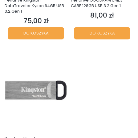
Pendrive Kingston
Pendrive GOODRAM UME3
DataTraveler Kyson 64GB USB
CARE 128GB USB 3.2 Gen 1
3.2 Gen 1
81,00 zł
Cena
75,00 zł
Cena
DO KOSZYKA
DO KOSZYKA